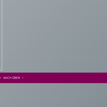
•
NACH OBEN
•