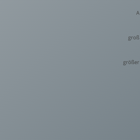
A
groß
größer