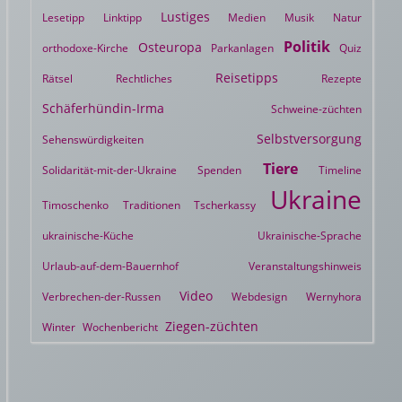
Lustiges
Lesetipp
Linktipp
Medien
Musik
Natur
Politik
Osteuropa
orthodoxe-Kirche
Parkanlagen
Quiz
Reisetipps
Rätsel
Rechtliches
Rezepte
Schäferhündin-Irma
Schweine-züchten
Selbstversorgung
Sehenswürdigkeiten
Tiere
Solidarität-mit-der-Ukraine
Spenden
Timeline
Ukraine
Timoschenko
Traditionen
Tscherkassy
ukrainische-Küche
Ukrainische-Sprache
Urlaub-auf-dem-Bauernhof
Veranstaltungshinweis
Video
Verbrechen-der-Russen
Webdesign
Wernyhora
Ziegen-züchten
Winter
Wochenbericht