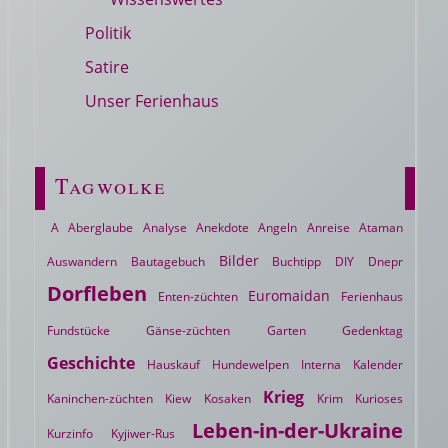
Politik
Satire
Unser Ferienhaus
Tagwolke
A
Aberglaube
Analyse
Anekdote
Angeln
Anreise
Ataman
Bilder
Auswandern
Bautagebuch
Buchtipp
DIY
Dnepr
Dorfleben
Euromaidan
Enten-züchten
Ferienhaus
Fundstücke
Gänse-züchten
Garten
Gedenktag
Geschichte
Hauskauf
Hundewelpen
Interna
Kalender
Krieg
Kaninchen-züchten
Kiew
Kosaken
Krim
Kurioses
Leben-in-der-Ukraine
Kurzinfo
Kyjiwer-Rus