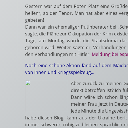
Gestern war auf dem Roten Platz eine Großdem
helfen“, so der Tenor. Man hat aber eines verg
gebeten!
Dann war ein ehemaliger Putinberater bei „Schu
sagte, die Pläne zur Okkupation der Krim existi
Tage, am Montag würde die Staatsduma darüb
gehören wird. Weiter sagte er, Verhandlungen m
den Verhandlungen mit Hitler.
Meldung bei esp
Noch eine schöne Aktion fand auf dem Maidan s
von ihnen und Kriegsspielzeug...
Aber zurück zu meinen G
direkt betroffen ist? Ich 
Dann wäre ich schon längst
meiner Frau jetzt in Deut
Jede Minute die Ungewissh
habe diesen Blog, kann aus der Ukraine bericht
immer schwerer, ruhig zu bleiben, sprachlich ni