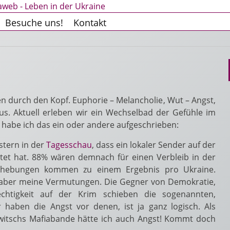
Besuche uns!
Kontakt
en durch den Kopf. Euphorie – Melancholie, Wut – Angst,
us. Aktuell erleben wir ein Wechselbad der Gefühle im
habe ich das ein oder andere aufgeschrieben:
estern in der
Tagesschau
, dass ein lokaler Sender auf der
tet hat. 88% wären demnach für einen Verbleib in der
rhebungen kommen zu einem Ergebnis pro Ukraine.
igt aber meine Vermutungen. Die Gegner von Demokratie,
htigkeit auf der Krim schieben die sogenannten,
r haben die Angst vor denen, ist ja ganz logisch. Als
owitschs Mafiabande hätte ich auch Angst! Kommt doch