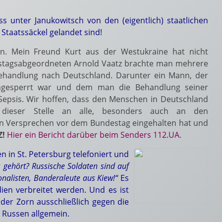
s unter Janukowitsch von den (eigentlich) staatlichen
Staatssäckel gelandet sind!
. Mein Freund Kurt aus der Westukraine hat nicht
stagsabgeordneten Arnold Vaatz brachte man mehrere
handlung nach Deutschland. Darunter ein Mann, der
ingesperrt war und dem man die Behandlung seiner
 Sepsis. Wir hoffen, dass den Menschen in Deutschland
dieser Stelle an alle, besonders auch an den
in Versprechen vor dem Bundestag eingehalten hat und
!
Hier ein Bericht darüber beim Senders 112.UA
.
 in St. Petersburg telefoniert und
 gehört? Russische Soldaten sind auf
onalisten, Banderaleute aus Kiew!“
Es
ien verbreitet werden. Und es ist
 der Zorn ausschließlich gegen die
e Russen allgemein.