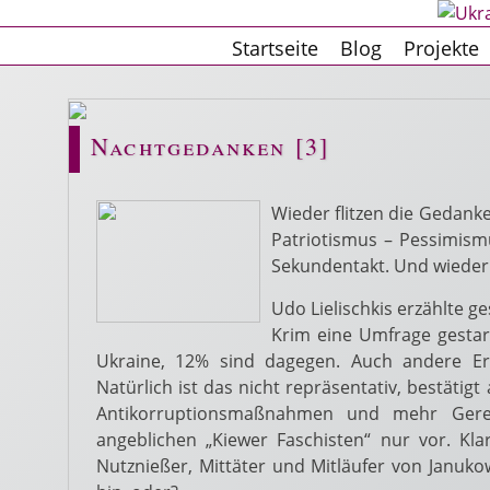
Startseite
Blog
Projekte
Nachtgedanken [3]
Wieder flitzen die Gedank
Patriotismus – Pessimism
Sekundentakt. Und wieder 
Udo Lielischkis erzählte g
Krim eine Umfrage gestar
Ukraine, 12% sind dagegen. Auch andere E
Natürlich ist das nicht repräsentativ, bestät
Antikorruptionsmaßnahmen und mehr Gerec
angeblichen „Kiewer Faschisten“ nur vor. Kla
Nutznießer, Mittäter und Mitläufer von Januk