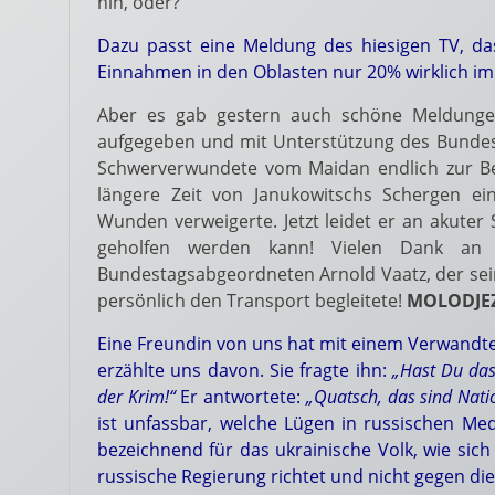
hin, oder?
Dazu passt eine Meldung des hiesigen TV, das
Einnahmen in den Oblasten nur 20% wirklich im 
Aber es gab gestern auch schöne Meldungen
aufgegeben und mit Unterstützung des Bunde
Schwerverwundete vom Maidan endlich zur Be
längere Zeit von Janukowitschs Schergen e
Wunden verweigerte. Jetzt leidet er an akuter
geholfen werden kann! Vielen Dank an 
Bundestagsabgeordneten Arnold Vaatz, der se
persönlich den Transport begleitete!
MOLODJEZ
Eine Freundin von uns hat mit einem Verwandten
erzählte uns davon. Sie fragte ihn:
„Hast Du das
der Krim!“
Er antwortete:
„Quatsch, das sind Nati
ist unfassbar, welche Lügen in russischen Med
bezeichnend für das ukrainische Volk, wie sich
russische Regierung richtet und nicht gegen di