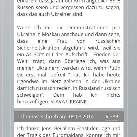
erklären, dass ja auf der Krim angeblich 58 %
Russen seien und vergessen dazu zu sagen,
dass das auch Ukrainer sind.
Wenn ich mir die Demonstrationen pro
Ukraine in Moskau anschaue und dann sehe,
dass eine Frau von russischen
Sicherheitskräften abgeführt wird, weil sie
ein A4-Blatt mit der Aufschrift " Frieden der
Welt" trägt, dann überlege ich, was aus
meinen Ukrainern werden wird, wenn Putin
sie erst mal "befreit " hat. Ich habe heute
irgendwo im Netz gelesen:"In der Ukraine
darf ich russisch reden, in Russland russisch
schweigen". Dem hab ich nichts
hinzuzufügen. SLAVA UKRAINI!!!
Thomas schrieb am 09.03.2014
# 389
Ich danke, Jens! Bei allem Ernst der Lage und
der Tragik des Euromajdans, konnte ich mir