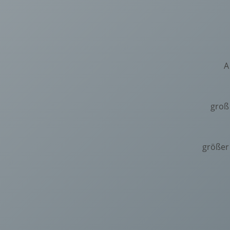
A
groß
größer