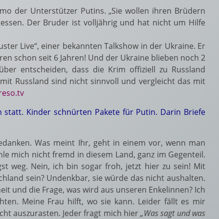
o der Unterstützer Putins. „Sie wollen ihren Brüdern
essen. Der Bruder ist volljährig und hat nicht um Hilfe
ster Live“, einer bekannten Talkshow in der Ukraine. Er
eren schon seit 6 Jahren! Und der Ukraine blieben noch 2
er entscheiden, dass die Krim offiziell zu Russland
it Russland sind nicht sinnvoll und vergleicht das mit
reso.tv
tatt. Kinder schnürten Pakete für Putin. Darin Briefe
edanken. Was meint Ihr, geht in einem vor, wenn man
fühle mich nicht fremd in diesem Land, ganz im Gegenteil.
 weg. Nein, ich bin sogar froh, jetzt hier zu sein! Mit
schland sein? Undenkbar, sie würde das nicht aushalten.
eit und die Frage, was wird aus unseren Enkelinnen? Ich
en. Meine Frau hilft, wo sie kann. Leider fällt es mir
cht auszurasten. Jeder fragt mich hier
„Was sagt und was