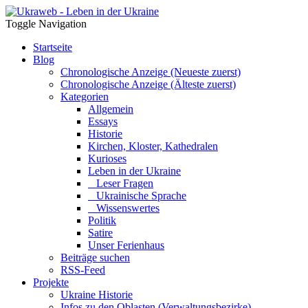
Toggle Navigation
Startseite
Blog
Chronologische Anzeige (Neueste zuerst)
Chronologische Anzeige (Älteste zuerst)
Kategorien
Allgemein
Essays
Historie
Kirchen, Kloster, Kathedralen
Kurioses
Leben in der Ukraine
Leser Fragen
Ukrainische Sprache
Wissenswertes
Politik
Satire
Unser Ferienhaus
Beiträge suchen
RSS-Feed
Projekte
Ukraine Historie
Infos zu den Oblasten (Verwaltungsbezirke)