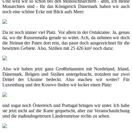
Und weil wir so schön bei den Monoschnarchern - ähm, ich meine
Monarchien sind - für das Königreich Dänemark haben wir auch
noch eine schöne Ecke mit Blick aufs Meer:
Da ist noch immer viel Platz. Vor allem in der Ostukraine. Ja, genau
da, wo die Russenmafia gerade so wütet. Ach, da nehmen wir doch
die Heimat der Paten dort rein, das passt doch ausgezeichnet für die
besetzten Gebiete. Also, Sizilien mit 25 426 km² noch dazu:
Also wir haben jetzt ganz Großbritannien mit Nordirland, Irland,
Dänemark, Belgien und Sizilien untergebracht, trotzdem nur zwei
Drittel der Ukraine bedeckt. Also machen wir weiter? Für
Luxemburg und den Kosovo finden wir locker einen Platz:
und sogar noch Österreich und Portugal bringen wir unter. Ich habe
sie jetzt nicht auf die Karte gequetscht, aber zur Veranschaulichung
sind die maßstabsgetreuen Länderumrisse rechts zu sehen.