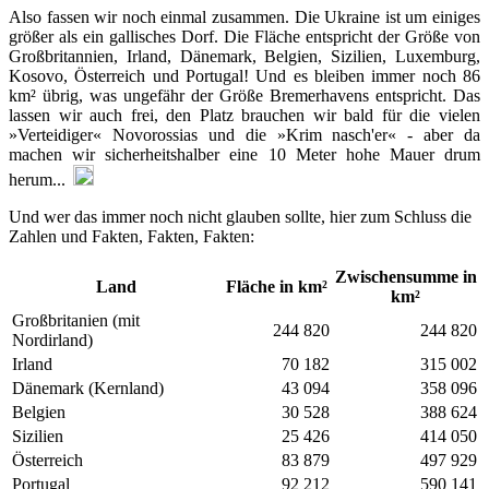
Also fassen wir noch einmal zusammen. Die Ukraine ist um einiges
größer als ein gallisches Dorf. Die Fläche entspricht der Größe von
Großbritannien, Irland, Dänemark, Belgien, Sizilien, Luxemburg,
Kosovo, Österreich und Portugal! Und es bleiben immer noch 86
km² übrig, was ungefähr der Größe Bremerhavens entspricht. Das
lassen wir auch frei, den Platz brauchen wir bald für die vielen
»Verteidiger« Novorossias und die »Krim nasch'er« - aber da
machen wir sicherheitshalber eine 10 Meter hohe Mauer drum
herum...
Und wer das immer noch nicht glauben sollte, hier zum Schluss die
Zahlen und Fakten, Fakten, Fakten:
Zwischensumme in
Land
Fläche in km²
km²
Großbritanien (mit
244 820
244 820
Nordirland)
Irland
70 182
315 002
Dänemark (Kernland)
43 094
358 096
Belgien
30 528
388 624
Sizilien
25 426
414 050
Österreich
83 879
497 929
Portugal
92 212
590 141