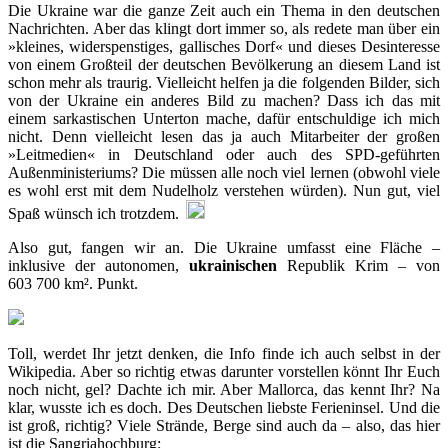
Die Ukraine war die ganze Zeit auch ein Thema in den deutschen
Nachrichten. Aber das klingt dort immer so, als redete man über ein
»kleines, widerspenstiges, gallisches Dorf« und dieses Desinteresse
von einem Großteil der deutschen Bevölkerung an diesem Land ist
schon mehr als traurig. Vielleicht helfen ja die folgenden Bilder, sich
von der Ukraine ein anderes Bild zu machen? Dass ich das mit
einem sarkastischen Unterton mache, dafür entschuldige ich mich
nicht. Denn vielleicht lesen das ja auch Mitarbeiter der großen
»Leitmedien« in Deutschland oder auch des SPD-geführten
Außenministeriums? Die müssen alle noch viel lernen (obwohl viele
es wohl erst mit dem Nudelholz verstehen würden). Nun gut, viel
Spaß wünsch ich trotzdem.
Also gut, fangen wir an. Die Ukraine umfasst eine Fläche –
inklusive der autonomen,
ukrainischen
Republik Krim – von
603 700 km². Punkt.
Toll, werdet Ihr jetzt denken, die Info finde ich auch selbst in der
Wikipedia. Aber so richtig etwas darunter vorstellen könnt Ihr Euch
noch nicht, gel? Dachte ich mir. Aber Mallorca, das kennt Ihr? Na
klar, wusste ich es doch. Des Deutschen liebste Ferieninsel. Und die
ist groß, richtig? Viele Strände, Berge sind auch da – also, das hier
ist die Sangriahochburg: