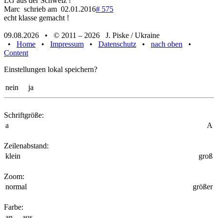
LG aus der Schweiz !
Marc schrieb am 02.01.2016
# 575
echt klasse gemacht !
09.08.2026 • © 2011 – 2026 J. Piske / Ukraine
•
Home
•
Impressum
•
Datenschutz
•
nach oben
•
Content
Einstellungen lokal speichern?
nein
ja
Schriftgröße:
a
A
Zeilenabstand:
klein
groß
Zoom:
normal
größer
Farbe:
an
aus