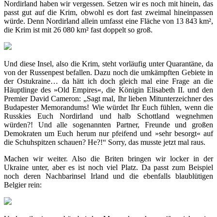
Nordirland haben wir vergessen. Setzen wir es noch mit hinein, das
passt gut auf die Krim, obwohl es dort fast zweimal hineinpassen
würde. Denn Nordirland allein umfasst eine Fläche von 13 843 km²,
die Krim ist mit 26 080 km² fast doppelt so groß.
Und diese Insel, also die Krim, steht vorläufig unter Quarantäne, da
von der Russenpest befallen. Dazu noch die umkämpften Gebiete in
der Ostukraine… da hätt ich doch gleich mal eine Frage an die
Häuptlinge des »Old Empires«, die Königin Elisabeth II. und den
Premier David Cameron: „Sagt mal, Ihr lieben Mitunterzeichner des
Budapester Memorandums! Wie würdet Ihr Euch fühlen, wenn die
Russkies Euch Nordirland und halb Schottland wegnehmen
würden?! Und alle sogenannten Partner, Freunde und großen
Demokraten um Euch herum nur pfeifend und »sehr besorgt« auf
die Schuhspitzen schauen? He?!“ Sorry, das musste jetzt mal raus.
Machen wir weiter. Also die Briten bringen wir locker in der
Ukraine unter, aber es ist noch viel Platz. Da passt zum Beispiel
noch deren Nachbarinsel Irland und die ebenfalls blaublütigen
Belgier rein: