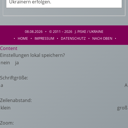
Ukrainern erfolgen.
08.08.2026 • © 2011 – 2026 J. PISKE / UKRAINE
•
HOME
•
IMPRESSUM
•
DATENSCHUTZ
•
NACH OBEN
•
Content
Einstellungen lokal speichern?
nein
ja
Schriftgröße:
a
A
Zeilenabstand:
klein
groß
Zoom: