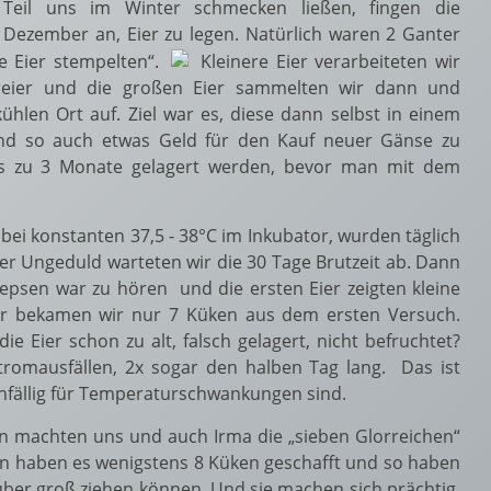
Teil uns im Winter schmecken ließen, fingen die
 Dezember an, Eier zu legen. Natürlich waren 2 Ganter
ie Eier stempelten“.
Kleinere Eier verarbeiteten wir
eier und die großen Eier sammelten wir dann und
hlen Ort auf. Ziel war es, diese dann selbst in einem
nd so auch etwas Geld für den Kauf neuer Gänse zu
is zu 3 Monate gelagert werden, bevor man mit dem
bei konstanten 37,5 - 38°C im Inkubator, wurden täglich
er Ungeduld warteten wir die 30 Tage Brutzeit ab. Dann
Piepsen war zu hören und die ersten Eier zeigten kleine
der bekamen wir nur 7 Küken aus dem ersten Versuch.
e Eier schon zu alt, falsch gelagert, nicht befruchtet?
tromausfällen, 2x sogar den halben Tag lang. Das ist
r anfällig für Temperaturschwankungen sind.
n machten uns und auch Irma die „sieben Glorreichen“
rn haben es wenigstens 8 Küken geschafft und so haben
ber groß ziehen können. Und sie machen sich prächtig,