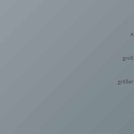
A
groß
größer