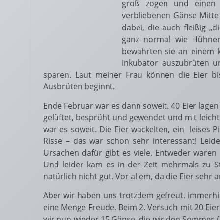
groß zogen und einen 
verbliebenen Gänse Mitte
dabei, die auch fleißig „d
ganz normal wie Hühner
bewahrten sie an einem kü
Inkubator auszubrüten u
sparen. Laut meiner Frau können die Eier b
Ausbrüten beginnt.
Ende Februar war es dann soweit. 40 Eier lagen 
gelüftet, besprüht und gewendet und mit leicht
war es soweit. Die Eier wackelten, ein leises 
Risse – das war schon sehr interessant! Lei
Ursachen dafür gibt es viele. Entweder waren di
Und leider kam es in der Zeit mehrmals zu S
natürlich nicht gut. Vor allem, da die Eier seh
Aber wir haben uns trotzdem gefreut, immerhi
eine Menge Freude. Beim 2. Versuch mit 20 Eie
wir nun wieder 15 Gänse, die wir den Sommer ü