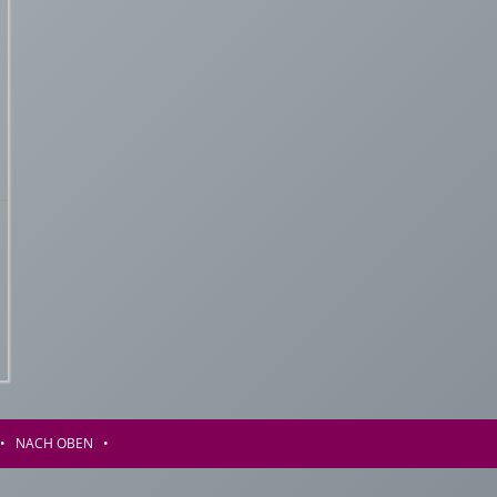
•
NACH OBEN
•