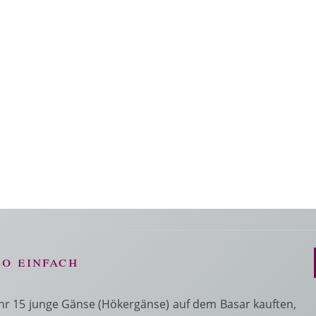
so einfach
hr 15 junge Gänse (Hökergänse) auf dem Basar kauften,