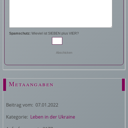
Spamschutz:
Wieviel ist SIEBEN plus VIER?
Metaangaben
Beitrag vom: 07.01.2022
Kategorie:
Leben in der Ukraine