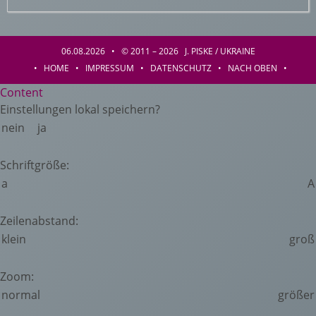
06.08.2026 • © 2011 – 2026 J. PISKE / UKRAINE
•
HOME
•
IMPRESSUM
•
DATENSCHUTZ
•
NACH OBEN
•
Content
Einstellungen lokal speichern?
nein
ja
Schriftgröße:
a
A
Zeilenabstand:
klein
groß
Zoom:
normal
größer