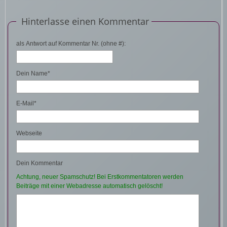
Hinterlasse einen Kommentar
als Antwort auf Kommentar Nr. (ohne #):
Dein Name*
E-Mail*
Webseite
Dein Kommentar
Achtung, neuer Spamschutz! Bei Erstkommentatoren werden
Beiträge mit einer Webadresse automatisch gelöscht!